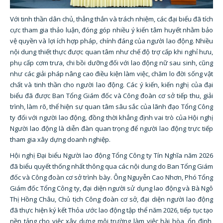
Với tinh thần dân chủ, thẳng thắn và trách nhiệm, các đại biểu đã tích
cực tham gia thảo luận, đóng góp nhiều ý kiến tâm huyết nhằm bảo
vệ quyền và lợi ích hợp pháp, chính đáng của người lao động. Nhiều
nội dung thiết thực được quan tâm như chế độ trợ cấp khi nghỉ hưu,
phụ cấp cơm trưa, chi bồi dưỡng đối với lao động nữ sau sinh, cũng
như các giải pháp nâng cao điều kiện làm việc, chăm lo đời sống vật
chất và tinh thần cho người lao động. Các ý kiến, kiến nghị của đại
biểu đã được Ban Tổng Giám đốc và Công đoàn cơ sở tiếp thu, giải
trình, làm rõ, thể hiện sự quan tâm sâu sắc của lãnh đạo Tổng Công
ty đối với người lao động, đồng thời khẳng định vai trò của Hội nghị
Người lao động là diễn đàn quan trọng để người lao động trực tiếp
tham gia xây dựng doanh nghiệp.
Hội nghị Đại biểu Người lao động Tổng Công ty Tín Nghĩa năm 2026
đã biểu quyết thống nhất thông qua các nội dung do Ban Tổng Giám
đốc và Công đoàn cơ sở trình bày. Ông Nguyễn Cao Nhơn, Phó Tổng
Giám đốc Tổng Công ty, đại diện người sử dụng lao động và Bà Ngô
Thị Hồng Châu, Chủ tịch Công đoàn cơ sở, đại diện người lao động
đã thực hiện ký kết Thỏa ước lao động tập thể năm 2026, tiếp tục tạo
nền tảng cho việc xây dựng môi trường làm việc hài hòa, ổn định,