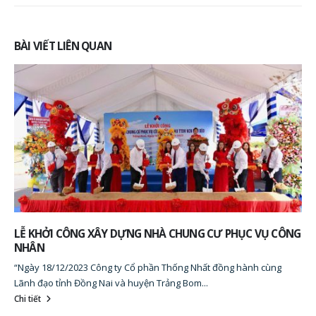
BÀI VIẾT LIÊN QUAN
G
TỔ CHỨC KỶ NIỆM 34 NĂM NGÀY THÀNH LẬP TỔNG CÔNG
TY TÍN NGHĨA (07/09/1989 – 07/09/2023)
Ngày 07/09/2023, tại Văn phòng Tổng Công ty Tín Nghĩa đã diễn ra
buổi họp mặt kỷ niệm 34 năm...
Chi tiết